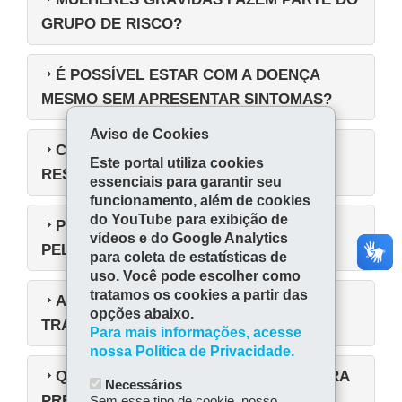
GRUPO DE RISCO?
É POSSÍVEL ESTAR COM A DOENÇA
MESMO SEM APRESENTAR SINTOMAS?
Aviso de Cookies
COMO DIFERENCIAR A COVID-19 DO
Este portal utiliza cookies
RESFRIADO E DA GRIPE?
essenciais para garantir seu
funcionamento, além de cookies
do YouTube para exibição de
POSSO CONTRAIR O CORONAVÍRUS
vídeos e do Google Analytics
PELO AR?
para coleta de estatísticas de
uso. Você pode escolher como
tratamos os cookies a partir das
ANIMAIS DE ESTIMAÇÃO PODEM
opções abaixo.
TRANSMITIR O NOVO CORONAVÍRUS?
Para mais informações, acesse
nossa Política de Privacidade.
QUAIS REMÉDIOS POSSO TOMAR PARA
Necessários
PREVENIR OU COMBATER A COVID-19?
Sem esse tipo de cookie, nosso