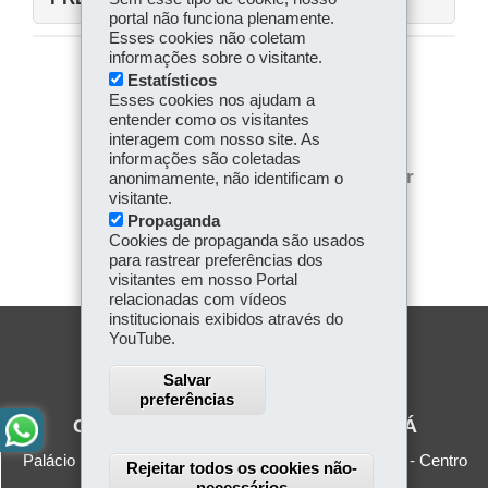
portal não funciona plenamente.
Esses cookies não coletam
informações sobre o visitante.
Estatísticos
COMPARTILHE:
Esses cookies nos ajudam a
Facebook
WhatsApp
entender como os visitantes
interagem com nosso site. As
informações são coletadas
Twitter
Voltar
Início
Imprimir
anonimamente, não identificam o
visitante.
Baixar
Propaganda
Cookies de propaganda são usados
para rastrear preferências dos
visitantes em nosso Portal
relacionadas com vídeos
institucionais exibidos através do
YouTube.
Salvar
preferências
GOVERNO DO ESTADO DO PARANÁ
Palácio Iguaçu - Praça Nossa Senhora de Salette, s/n - Centro
Rejeitar todos os cookies não-
Cívico
necessários