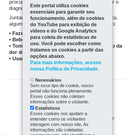
procurar ajuda médica imediata para confirmar o
Este portal utiliza cookies
diagnóstico e iniciar o tratamento.
essenciais para garantir seu
Juntamente com as orientações do especialista,
funcionamento, além de cookies
algumas medidas simples podem ajudar, como:
do YouTube para exibição de
vídeos e do Google Analytics
• Fazer repouso;
para coleta de estatísticas de
• Beber bastante água;
uso. Você pode escolher como
• Tomar banho quente para auxiliar no alívio da
tratamos os cookies a partir das
dor de garganta e tosse;
opções abaixo.
• Usar umidificador de ar.
Para mais informações, acesse
nossa Política de Privacidade.
Necessários
Sem esse tipo de cookie, nosso
portal não funciona plenamente.
COMPARTILHE:
Esses cookies não coletam
informações sobre o visitante.
Fa
W
Estatísticos
ce
ha
Esses cookies nos ajudam a
Tw
bo
ts
Voltar
Início
Imprimir
entender como os visitantes
itt
ok
Ap
interagem com nosso site. As
er
Baixar
informações são coletadas
p