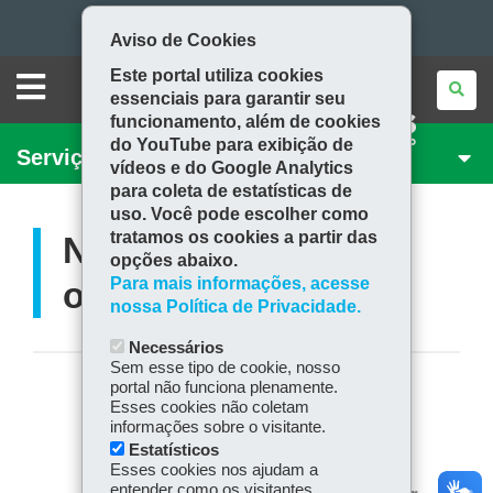
Aviso de Cookies
Este portal utiliza cookies
Ir
essenciais para garantir seu
CAMPANHA
para
Ir
funcionamento, além de cookies
CORONAVÍRUS
do YouTube para exibição de
GOVERNO
Serviços para você!
para
Ir
o
vídeos e do Google Analytics
DO
PARANÁ
para coleta de estatísticas de
conteúdo
Mapa
para
a
uso. Você pode escolher como
navegação
do
a
tratamos os cookies a partir das
Não compartilhe
opções abaixo.
busca
site
Para mais informações, acesse
objetos pessoais
nossa Política de Privacidade.
Necessários
Sem esse tipo de cookie, nosso
portal não funciona plenamente.
COMPARTILHE:
Esses cookies não coletam
informações sobre o visitante.
Fa
W
Estatísticos
ce
ha
Esses cookies nos ajudam a
Tw
bo
ts
entender como os visitantes