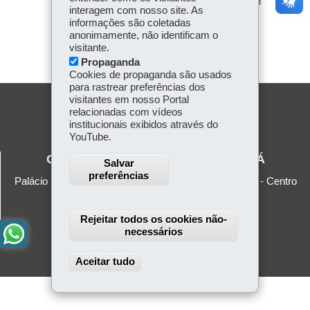
Voltar
Início
Imprimir
itt
interagem com nosso site. As
ok
Ap
informações são coletadas
er
Baixar
p
anonimamente, não identificam o
visitante.
Propaganda
Cookies de propaganda são usados
para rastrear preferências dos
visitantes em nosso Portal
relacionadas com vídeos
institucionais exibidos através do
YouTube.
GOVERNO DO ESTADO DO PARANÁ
Salvar
preferências
Palácio Iguaçu - Praça Nossa Senhora de Salette, s/n - Centro
Cívico
80530-909
-
Curitiba
-
PR
-
Localize
Rejeitar todos os cookies não-
necessários
Aceitar tudo
Withdraw consent