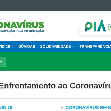
ANHA
AVÍRUS
RNO
ID-19
DÚVIDAS
SOLIDARIEDADE
TRANSPARÊNCI
Á
nfrentamento ao Coronavír
ID 19
CORONAVÍRUS EM 