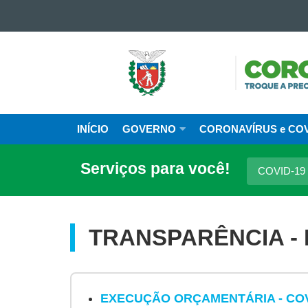
Ir para o conteúdo
Ir para a navegação
Ir para a busca
CAMP
Mapa do site
CORON
GOVE
DO
INÍCIO
GOVERNO
CORONAVÍRUS e COV
Navegação
PARAN
principal
Serviços para você!
COVID-19
TRANSPARÊNCIA - E
EXECUÇÃO ORÇAMENTÁRIA - COV