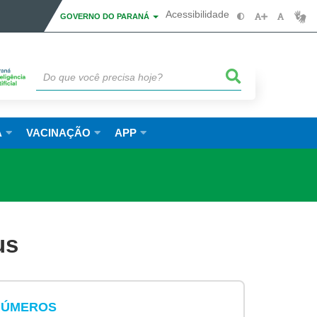
Acessibilidade
GOVERNO DO PARANÁ
A
VACINAÇÃO
APP
us
NÚMEROS