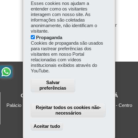
Esses cookies nos ajudam a
Fa
W
entender como os visitantes
interagem com nosso site. As
ce
ha
informações são coletadas
Tw
bo
ts
Voltar
Início
Imprimir
anonimamente, não identificam o
itt
ok
Ap
visitante.
er
Baixar
Propaganda
p
Cookies de propaganda são usados
para rastrear preferências dos
visitantes em nosso Portal
relacionadas com vídeos
institucionais exibidos através do
YouTube.
Salvar
preferências
GOVERNO DO ESTADO DO PARANÁ
Palácio Iguaçu - Praça Nossa Senhora de Salette, s/n - Centro
Rejeitar todos os cookies não-
Cívico
necessários
80530-909
-
Curitiba
-
PR
-
Localize
Aceitar tudo
Withdraw consent