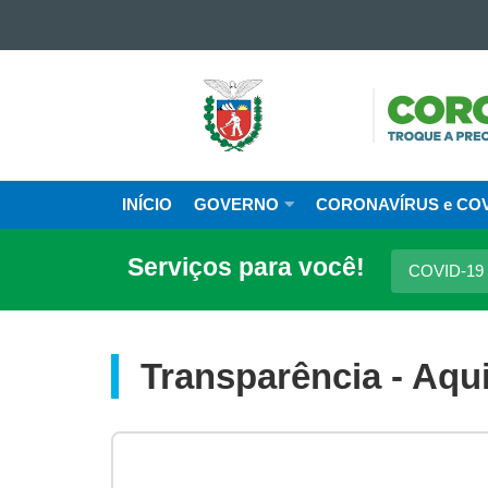
Ir para o conteúdo
Ir para a navegação
Ir para a busca
CAMP
Mapa do site
CORON
GOVE
DO
INÍCIO
GOVERNO
CORONAVÍRUS e COV
Navegação
PARAN
principal
Serviços para você!
COVID-19
Transparência - Aqu