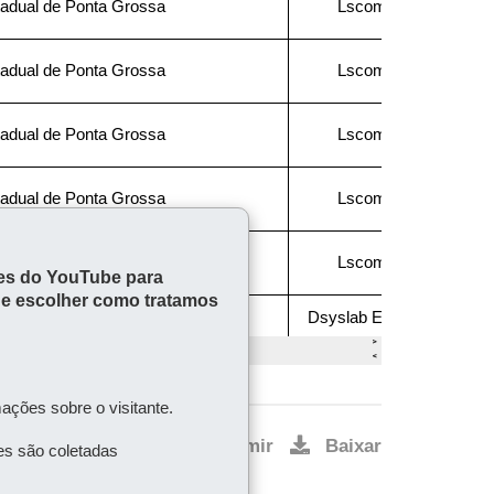
kies do YouTube para
ode escolher como tratamos
ações sobre o visitante.
ar
Início
Imprimir
Baixar
es são coletadas